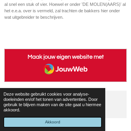
al snel een stuk of vier. Hoewel er onder 'DE MOLEN(AARS)' al
het e.e.a. over is vermeld, zal trachten de bakkers hier onder
wat uitgebreider te beschrijven.
Maak jouw eigen website met
JouwWeb
Deze website gebruikt cookies voor analyse-
doeleinden en/of het tonen van advertenties. Door
© 2017 - 2026 Twijtel
gebruik te blijven maken van de site gaat u hiermee
Powered by
JouwWeb
akkoord.
Akkoord