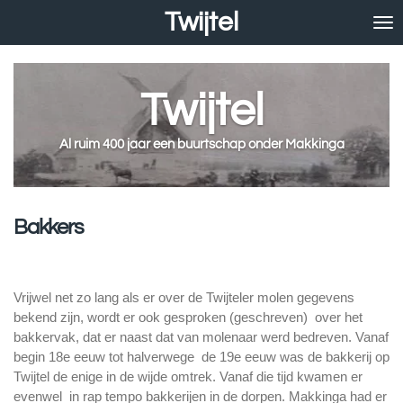
Twijtel
Ga
direct
naar
de
Twijtel
hoofdinhoud
Al ruim 400 jaar een buurtschap onder Makkinga
Bakkers
Vrijwel net zo lang als er over de Twijteler molen gegevens
bekend zijn, wordt er ook gesproken (geschreven) over het
bakkervak, dat er naast dat van molenaar werd bedreven. Vanaf
begin 18e eeuw tot halverwege de 19e eeuw was de bakkerij op
Twijtel de enige in de wijde omtrek. Vanaf die tijd kwamen er
evenwel in rap tempo bakkerijen in de dorpen. Makkinga had er