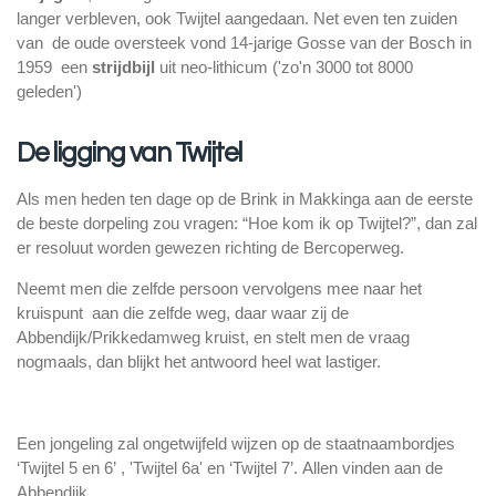
langer verbleven, ook Twijtel aangedaan. Net even ten zuiden
van de oude oversteek vond 14-jarige Gosse van der Bosch in
1959 een
strijdbijl
uit neo-lithicum ('zo'n 3000 tot 8000
geleden')
De ligging van Twijtel
Als men heden ten dage op de Brink in Makkinga aan de eerste
de beste dorpeling zou vragen: “Hoe kom ik op Twijtel?”, dan zal
er resoluut worden gewezen richting de Bercoperweg.
Neemt men die zelfde persoon vervolgens mee naar het
kruispunt aan die zelfde weg, daar waar zij de
Abbendijk/Prikkedamweg kruist, en stelt men de vraag
nogmaals, dan blijkt het antwoord heel wat lastiger.
Een jongeling zal ongetwijfeld wijzen op de staatnaambordjes
‘Twijtel 5 en 6’ , 'Twijtel 6a' en ‘Twijtel 7’. Allen vinden aan de
Abbendijk.