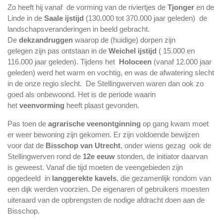
Zo heeft hij vanaf de vorming van de riviertjes de
Tjonger
en de
Linde in de
Saale ijstijd
(130.000 tot 370.000 jaar geleden) de
landschapsveranderingen in beeld gebracht.
De
dekzandruggen
waarop de (huidige) dorpen zijn
gelegen zijn pas ontstaan in de
Weichel ijstijd
( 15.000 en
116.000 jaar geleden). Tijdens het
Holoceen
(vanaf 12.000 jaar
geleden) werd het warm en vochtig, en was de afwatering slecht
in de onze regio slecht. De Stellingwerven waren dan ook zo
goed als onbewoond. Het is de periode waarin
het
veenvorming
heeft plaast gevonden.
Pas toen de
agrarische veenontginning
op gang kwam moet
er weer bewoning zijn gekomen. Er zijn voldoende bewijzen
voor dat de
Bisschop van Utrecht
, onder wiens gezag ook de
Stellingwerven rond de
12e eeuw
stonden, de initiator daarvan
is geweest. Vanaf die tijd moeten de veengebieden zijn
opgedeeld in
langgerekte kavels
, die gezamenlijk rondom van
een dijk werden voorzien. De eigenaren of gebruikers moesten
uiteraard van de opbrengsten de nodige afdracht doen aan de
Bisschop.