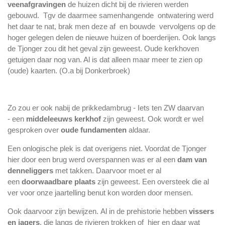
veenafgravingen
de huizen dicht bij de rivieren werden
gebouwd. Tgv de daarmee samenhangende ontwatering werd
het daar te nat, brak men deze af en bouwde vervolgens op de
hoger gelegen delen de nieuwe huizen of boerderijen. Ook langs
de Tjonger zou dit het geval zijn geweest. O
ude kerkhoven
getuigen daar nog van. Al is dat alleen maar meer te zien op
(oude) kaarten. (O.a bij Donkerbroek)
Zo zou er ook nabij de prikkedambrug - Iets ten ZW daarvan
- een
middeleeuws kerkhof
zijn geweest. Ook wordt er wel
gesproken over
oude fundamenten
aldaar.
Een onlogische plek is dat overigens niet. Voordat de Tjonger
hier door een brug werd overspannen was er al een
dam van
denneliggers
met takken. Daarvoor moet er al
een
doorwaadbare plaats
zijn geweest. Een oversteek die al
ver voor onze jaartelling benut kon worden door mensen.
Ook daarvoor zijn bewijzen. Al in de prehistorie hebben
vissers
en jagers
, die langs de rivieren trokken of hier en daar wat