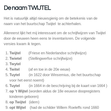
De naam TWIJTEL
Het is natuurlijk altijd nieuwsgierig om de betekenis van de
naam van het buurtschap Twijtel te achterhalen.
Allereerst lijkt het mij interessant om de schrijfwijzen van Twijtel
door de eeuwen heen eens te inventarisren. De volgende
versies kwam ik tegen.
Twijtel
(Friese en Nederlandse schrijfwijze)
Twietel
(Stellingwerfse schrijfwijze)
Twytel
Twitel
(af en toe in de 20e eeuw)
Tuytel
(in 1622 door Winsemius, die het buurtschap
voor het eerst noemt)
Tuytel
(in 1664 in de beschrijving bij de kaart van 1664 )
op 't Wijtel
(worden aldus de 18e eeuwse doopregisters
kinderen geboren)
op Twijtel
(idem)
opt Wijtel
(had de schilder Willem Roeleffs rond 1660