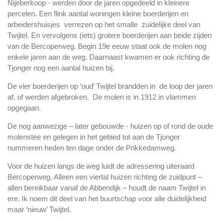
Nijeberkoop - werden door de jaren opgedeeld in kleinere
percelen. Een flink aantal woningen kleine boerderijen en
arbeidershuisjes verrezen op het smalle zuidelijke deel van
Twijtel. En vervolgens (iets) grotere boerderijen aan beide zijden
van de Bercoperweg. Begin 19e eeuw staat ook de molen nog
enkele jaren aan de weg. Daarnaast kwamen er ook richting de
Tjonger nog een aantal huizen bij.
De vier boerderijen op ‘oud’ Twijtel brandden in de loop der jaren
af, of werden afgebroken. De molen is in 1912 in vlammen
opgegaan.
De nog aanwezige – later gebouwde - huizen op of rond de oude
molenstee en gelegen in het gebied tot aan de Tjonger
nummeren heden ten dage onder de Prikkedamweg.
Voor de huizen langs de weg luidt de adressering uiteraard
Bercoperweg. Alleen een viertal huizen richting de zuidpunt –
allen bereikbaar vanaf de Abbendijk – houdt de naam Twijtel in
ere. Ik noem dit deel van het buurtschap voor alle duidelijkheid
maar ‘nieuw’ Twijtel.