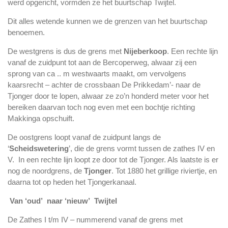
werd opgericht, vormden ze het buurtschap Twijtel.
Dit alles wetende kunnen we de grenzen van het buurtschap
benoemen.
De westgrens is dus de grens met
Nijeberkoop
. Een rechte lijn
vanaf de zuidpunt tot aan de Bercoperweg, alwaar zij een
sprong van ca .. m westwaarts maakt, om vervolgens
kaarsrecht – achter de crossbaan De Prikkedam’- naar de
Tjonger door te lopen, alwaar ze zo’n honderd meter voor het
bereiken daarvan toch nog even met een bochtje richting
Makkinga opschuift.
De oostgrens loopt vanaf de zuidpunt langs de
‘
Scheidswetering
’, die de grens vormt tussen de zathes IV en
V. In een rechte lijn loopt ze door tot de Tjonger. Als laatste is er
nog de noordgrens, de
Tjonger
. Tot 1880 het grillige riviertje, en
daarna tot op heden het Tjongerkanaal.
Van ‘oud’ naar ‘nieuw’ Twijtel
De Zathes I t/m IV – nummerend vanaf de grens met