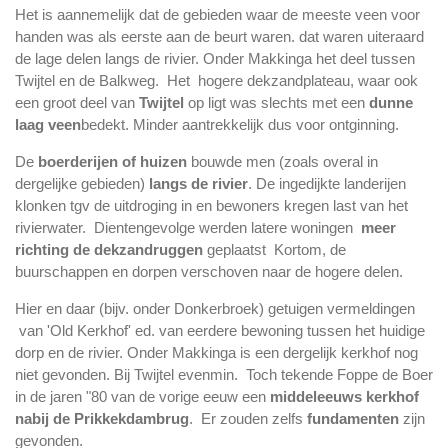
Het is aannemelijk dat de gebieden waar de meeste veen voor
handen was als eerste aan de beurt waren. dat waren uiteraard
de lage delen langs de rivier. Onder Makkinga het deel tussen
Twijtel en de Balkweg. Het hogere dekzandplateau, waar ook
een groot deel van
Twijtel
op ligt was slechts met een
dunne
laag veen
bedekt. Minder aantrekkelijk dus voor ontginning.
De
boerderijen of huizen
bouwde men (zoals overal in
dergelijke gebieden)
langs de rivier
. De ingedijkte landerijen
klonken tgv de uitdroging in en bewoners kregen last van het
rivierwater. Dientengevolge werden latere woningen
meer
richting de dekzandruggen
geplaatst Kortom, de
buurschappen en dorpen verschoven naar de hogere delen.
Hier en daar (bijv. onder Donkerbroek) getuigen vermeldingen
van 'Old Kerkhof' ed. van eerdere bewoning tussen het huidige
dorp en de rivier. Onder Makkinga is een dergelijk kerkhof nog
niet gevonden. Bij Twijtel evenmin. Toch tekende Foppe de Boer
in de jaren "80 van de vorige eeuw een
middeleeuws kerkhof
nabij de Prikkekdambrug
. Er zouden zelfs
fundamenten
zijn
gevonden.