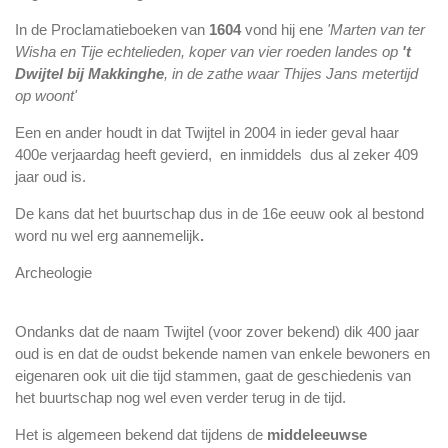
In de Proclamatieboeken van
1604
vond hij ene
'Marten van ter
Wisha en Tije echtelieden, koper van vier roeden landes op
't
Dwijtel bij Makkinghe
, in de zathe waar Thijes Jans metertijd
op woont'
Een en ander houdt in dat Twijtel in 2004 in ieder geval haar
400e verjaardag heeft gevierd, en inmiddels dus al zeker 409
jaar oud is.
De kans dat het buurtschap dus in de 16e eeuw ook al bestond
word nu wel erg aannemelijk
.
Archeologie
Ondanks dat de naam Twijtel (voor zover bekend) dik 400 jaar
oud is en dat de oudst bekende namen van enkele bewoners en
eigenaren ook uit die tijd stammen, gaat de geschiedenis van
het buurtschap nog wel even verder terug in de tijd.
Het is algemeen bekend dat tijdens de
middeleeuwse