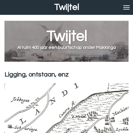
Twijtel
Ga
direct
naar
de
Twijtel
hoofdinhoud
Al ruim 400 jaar een buurtschap onder Makkinga
Ligging, ontstaan, enz