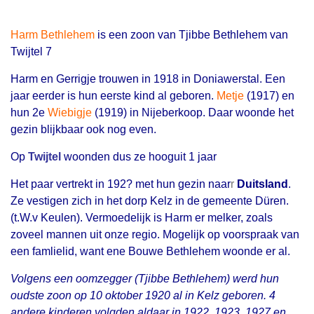
Harm Bethlehem
is een zoon van Tjibbe Bethlehem van
Twijtel 7
Harm en Gerrigje trouwen in 1918 in Doniawerstal. Een
jaar eerder is hun eerste kind al geboren.
Metje
(1917) en
hun 2e
Wiebigje
(1919) in Nijeberkoop. Daar woonde het
gezin blijkbaar ook nog even.
Op
Twijtel
woonden dus ze hooguit 1 jaar
Het paar vertrekt in 1
92? met hun gezin naar
r
Duitsland
.
Ze vestigen zich in het dorp Kelz in de gemeente Düren.
(t.W.v Keulen). Vermoedelijk is Harm er melker, zoals
zoveel mannen uit onze regio. Mogelijk op voorspraak van
een famlielid, want ene Bouwe Bethlehem woonde er al.
Volgens een oomzegger (Tjibbe Bethlehem) werd hun
oudste zoon op 10 oktober 1920 al in Kelz geboren. 4
andere kinderen volgden aldaar in 1922, 1923, 1927 en