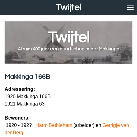
Twijtel
Ga
direct
naar
de
Twijtel
hoofdinhoud
Al ruim 400 jaar een buurtschap onder Makkinga
Makkinga 166B
Adressering:
1920 Makkinga 166B
1921 Makkinga 63
Bewoners:
1920 - 192?
Harm Bethlehem
(arbeider) en
Gerrigje van
der Berg