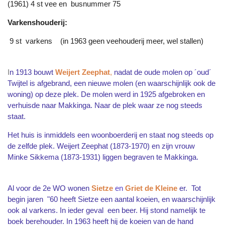
(1961) 4 st vee en busnummer 75
Varkenshouderij:
9 st varkens (in 1963 geen veehouderij meer, wel stallen)
I
n 1913 bouwt
Weijert Zeephat
,
nadat de oude molen op ´oud´
Twijtel is afgebrand, een nieuwe molen (en waarschijnlijk ook de
woning) op deze plek. De molen werd in 1925 afgebroken en
verhuisde naar Makkinga. Naar de plek waar ze nog steeds
staat.
Het huis is inmiddels een woonboerderij en staat nog steeds op
de zelfde plek. Weijert Zeephat (1873-1970) en zijn vrouw
Minke Sikkema (1873-1931) liggen begraven te Makkinga.
Al voor de 2e WO wonen
Sietze
en
Griet de Kleine
er. Tot
begin jaren "60 heeft Sietze een aantal koeien, en waarschijnlijk
ook al varkens. In ieder geval een beer. Hij stond namelijk te
boek berehouder. In 1963 heeft hij de koeien van de hand