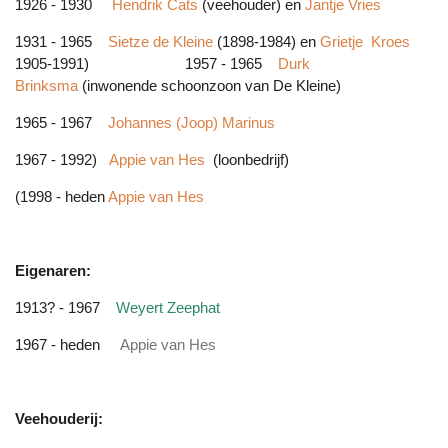
1926 - 1930
Hendrik Cats
(veehouder) en
Jantje Vries
1931 - 1965
Sietze de Kleine
(1898-1984) en
Grietje Kroes
1905-1991) 1957 - 1965
Durk
Brinksma
(inwonende schoonzoon van De Kleine)
1965 - 1967
Johannes (Joop) Marinus
1967 - 1992)
Appie van Hes
(loonbedrijf)
(1998 - heden
Appie van Hes
Eigenaren:
1913? - 1967
Weyert Zeephat
1967 - heden
Appie van Hes
Veehouderij: