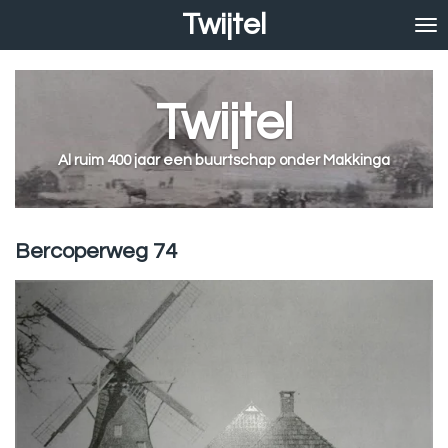
Twijtel
Ga
direct
naar
de
Twijtel
hoofdinhoud
Al ruim 400 jaar een buurtschap onder Makkinga
Bercoperweg 74