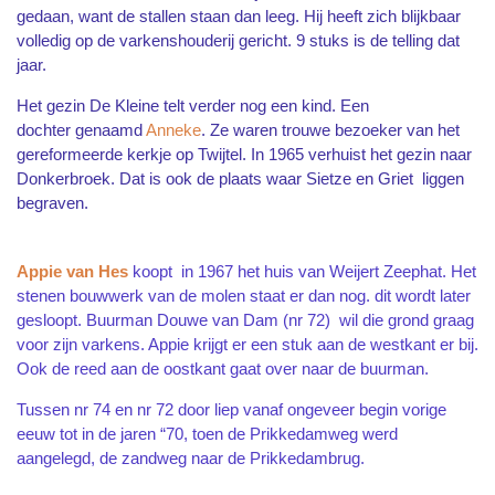
gedaan, want de stallen staan dan leeg. Hij heeft zich blijkbaar
volledig op de varkenshouderij gericht. 9 stuks is de telling dat
jaar.
Het gezin De Kleine telt verder nog een kind. Een
dochter genaamd
Anneke
. Ze waren trouwe bezoeker van het
gereformeerde kerkje op Twijtel. In 1965 verhuist het gezin naar
Donkerbroek. Dat is ook de plaats waar Sietze en Griet liggen
begraven.
Appie van Hes
koopt in 1967 het huis van Weijert Zeephat. Het
stenen bouwwerk van de molen staat er dan nog. dit wordt later
gesloopt. Buurman Douwe van Dam (nr 72) wil die grond graag
voor zijn varkens. Appie krijgt er een stuk aan de westkant er bij.
Ook de reed aan de oostkant gaat over naar de buurman.
Tussen nr 74 en nr 72 door liep vanaf ongeveer begin vorige
eeuw tot in de jaren “70, toen de Prikkedamweg werd
aangelegd, de zandweg naar de Prikkedambrug.