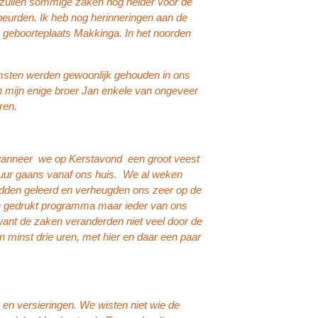
- zullen sommige zaken nog helder voor de
beurden. Ik heb nog herinneringen aan de
n geboorteplaats Makkinga. In het noorden
omsten werden gewoonlijk gehouden in ons
en mijn enige broer Jan enkele van ongeveer
ren.
 wanneer we op Kerstavond een groot veest
 uur gaans vanaf ons huis. We al weken
adden geleerd en verheugden ons zeer op de
 gedrukt programma maar ieder van ons
want de zaken veranderden niet veel door de
n minst drie uren, met hier en daar een paar
en versieringen. We wisten niet wie de