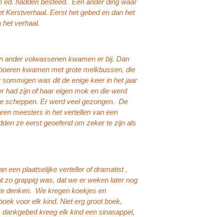
en ed. hadden besteed. Een ander ding waar
t Kerstverhaal. Eerst het gebed en dan het
 het verhaal.
n ander volwassenen kwamen er bij. Dan
e boeren kwamen met grote melkbussen, die
ommigen was dit de enige keer in het jaar
er had zijn of haar eigen mok en die werd
 te scheppen. Er werd veel gezongen. De
en meesters in het vertellen van een
den ze eerst geoefend om zeker te zijn als
een plaatselijke verteller of dramatist ,
at zo grappig was, dat we er weken later nog
an te denken. We kregen koekjes en
oek voor elk kind. Niet erg groot boek,
t dankgebed kreeg elk kind een sinasappel,