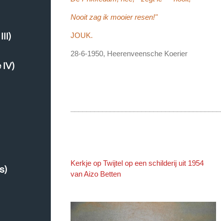
Nooit zag ik mooier resen!"
JOUK.
II)
28-6-1950, Heerenveensche Koerier
 IV)
______________________________________
Kerkje op Twijtel op een schilderij uit 1954
s)
van Aizo Betten