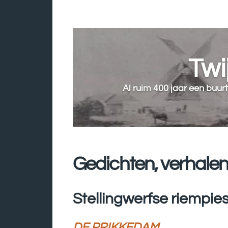
Twij
Al ruim 400 jaar een buu
Gedichten, verhalen
Stellingwerfse riempie
DE PRIKKEDAM