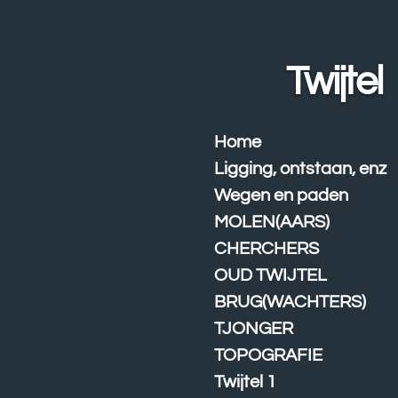
Ga
direct
naar
Twijtel
de
hoofdinhoud
Home
Ligging, ontstaan, enz
Wegen en paden
MOLEN(AARS)
CHERCHERS
OUD TWIJTEL
BRUG(WACHTERS)
TJONGER
TOPOGRAFIE
Twijtel 1