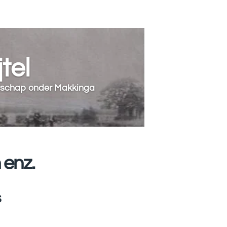
tel
rtschap onder Makkinga
 enz.
s