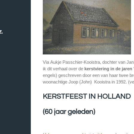
z.
Via Aukje Passchier-Kooistra, dochter van Jan
ik dit verhaal over de
kerstviering in de jaren 
engels) geschreven door een van haar twee br
woonachtige Joop (John) Kooistra in 1992. (ve
KERSTFEEST IN HOLLAND
(60 jaar geleden)