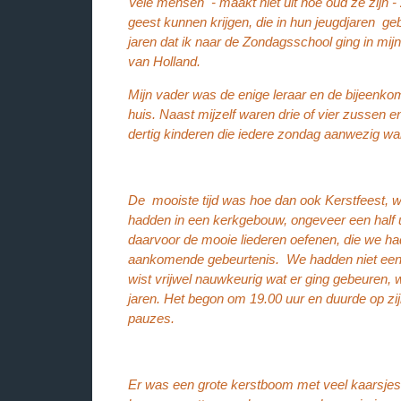
Vele mensen - maakt niet uit hoe oud ze zijn 
geest kunnen krijgen, die in hun jeugdjaren ge
jaren dat ik naar de Zondagsschool ging in mij
van Holland.
Mijn vader was de enige leraar en de bijeenk
huis. Naast mijzelf waren drie of vier zussen 
dertig kinderen die iedere zondag aanwezig wa
De mooiste tijd was hoe dan ook Kerstfeest,
hadden in een kerkgebouw, ongeveer een half
daarvoor de mooie liederen oefenen, die we h
aankomende gebeurtenis. We hadden niet een
wist vrijwel nauwkeurig wat er ging gebeuren, 
jaren. Het begon om 19.00 uur en duurde op zij
pauzes.
Er was een grote kerstboom met veel kaarsjes 