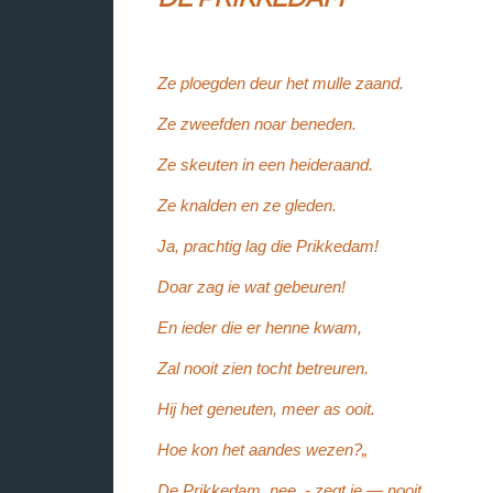
Ze ploegden deur het mulle zaand.
Ze zweefden noar beneden.
Ze skeuten in een heideraand.
Ze knalden en ze gleden.
Ja, prachtig lag die Prikkedam!
Doar zag ie wat gebeuren!
En ieder die er henne kwam,
Zal nooit zien tocht betreuren.
Hij het geneuten, meer as ooit.
Hoe kon het aandes wezen?„
De Prikkedam, nee, - zegt ie — nooit,