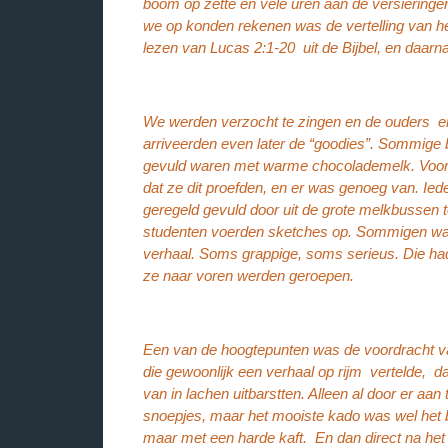
boom op zette en vele uren aan de versiering
we op konden rekenen was de vertelling van he
lezen van Lucas 2:1-20 uit de Bijbel, en daarna
We werden verzocht te zingen en de ouders e
arriveerden even later de “goodies”. Sommig
gevuld waren met warme chocolademelk. Voor s
dat ze dit proefden, en er was genoeg van. Ied
geregeld gevuld door uit de grote melkbussen
studenten voerden sketches op. Sommigen war
verhaal. Soms grappige, soms serieus. Die had
ze naar voren werden geroepen.
Een van de hoogtepunten was de voordracht van 
die gewoonlijk een verhaal op rijm vertelde, d
van in lachen uitbarstten. Alleen al door er a
snoepjes, maar het mooiste kado was wel het b
maar met een harde kaft. En dan direct na he