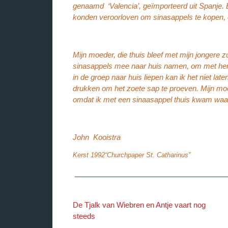
genaamd ‘Valencia’, geïmporteerd uit Spanje. 
konden veroorloven om sinasappels te kopen, en
Mijn moeder, die thuis bleef met mijn jongere 
sinasappels mee naar huis namen, om met hen
in de groep naar huis liepen kan ik het niet lat
drukken om het zoete sap te proeven. Mijn moe
omdat ik met een sinaasappel thuis kwam waar a
John Kooistra
Kerst 1992“Churchpaper St. Catharinus”
_____________________________________
De Tjalk van Wiebren en Antje vaart nog
steeds