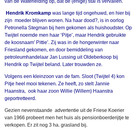
van de Waterleiding op, dat de (enige) stal is vervallen.
Hendrik Kromkamp
was lange tijd ongehuwd, en hier bij
zijn moeder blijven wonen. Na haar dood?, is in oorlog
Petronella Stegman bij hem gekomen als huishoudster. Op
Twijtel noemde men haar ‘Pitje’, maar Hendrik gebruikte
de koosnaam’ Pittie’. Zij was in de hongerwinter naar
Friesland gekomen, en door bemiddeling van
petroleumhandelaar Jan Lussing uit Oldeberkoop bij
Hendrik op Twijtel beland. Later trouwden ze.
Volgens een kleinzoon van de fam. Sloot (Twijtel 4) kon
Pitje heel mooi tekenen. Ze heeft, zo stelt Jannie
Haanstra, ook haar zoon Willie (Willem) Haanstra
geportretteerd.
Gezien nevenstaande advertentie uit de Friese Koerier
van 1966 probeert men het huis als pensionboerderijtje te
verkopen. Er zit nog 3 ha. grasland bij.