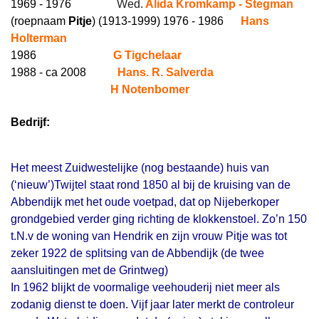
1969 - 1976
Wed.
Alida Kromkamp - Stegman
(roepnaam
Pitje
) (1913-1999)
1976 - 1986
Hans
Holterman
1986
G Tigchelaar
1988 - ca 2008
Hans. R. Salverda
H Notenbomer
Bedrijf:
Het meest Zuidwestelijke (nog bestaande) huis van
(‘nieuw’)Twijtel staat rond 1850 al bij de kruising van de
Abbendijk met het oude voetpad, dat op Nijeberkoper
grondgebied verder ging richting de klokkenstoel. Zo’n 150
t.N.v de woning van Hendrik en zijn vrouw Pitje was tot
zeker 1922 de splitsing van de Abbendijk (de twee
aansluitingen met de Grintweg)
In 1962 blijkt de voormalige veehouderij niet meer als
zodanig dienst te doen. Vijf jaar later merkt de controleur