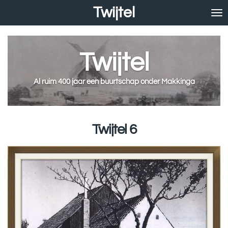
Twijtel
Ga
direct
naar
de
Twijtel
hoofdinhoud
Al ruim 400 jaar een buurtschap onder Makkinga
Twijtel 6