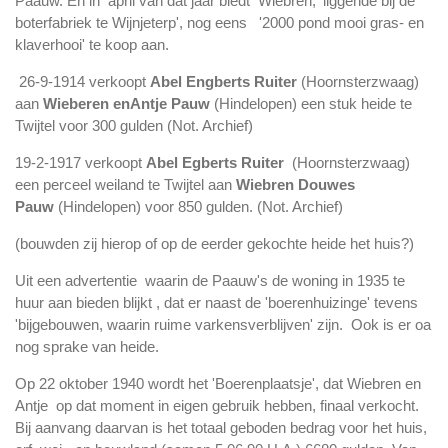
Paauw. En in april van dat jaar biedt Wiebren, 'liggende bij de
boterfabriek te Wijnjeterp', nog eens '2000 pond mooi gras- en
klaverhooi' te koop aan.
26-9-1914 verkoopt
Abel Engberts Ruiter
(Hoornsterzwaag)
aan
Wieberen enAntje Pauw
(Hindelopen) een stuk heide te
Twijtel voor 300 gulden (Not. Archief)
19-2-1917 verkoopt
Abel Egberts Ruiter
(Hoornsterzwaag)
een perceel weiland te Twijtel aan
Wiebren Douwes
Pauw
(Hindelopen) voor 850 gulden. (Not. Archief)
(bouwden zij hierop of op de eerder gekochte heide het huis?)
Uit een advertentie waarin de Paauw's de woning in 1935 te
huur aan bieden blijkt , dat er naast de 'boerenhuizinge' tevens
'bijgebouwen, waarin ruime varkensverblijven' zijn. Ook is er oa
nog sprake van heide.
Op 22 oktober 1940 wordt het 'Boerenplaatsje', dat Wiebren en
Antje op dat moment in eigen gebruik hebben, finaal verkocht.
Bij aanvang daarvan is het totaal geboden bedrag voor het huis,