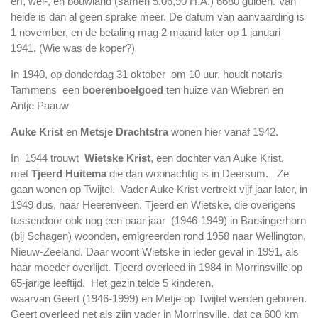
erf, wei-, en bouwland (samen 5.06,90 H.A.) 6680 gulden. Van
heide is dan al geen sprake meer. De datum van aanvaarding is
1 november, en de betaling mag 2 maand later op 1 januari
1941.
(Wie was de koper?)
In 1940, op donderdag 31 oktober om 10 uur, houdt notaris
Tammens een
boerenboelgoed
ten huize van Wiebren en
Antje Paauw
Auke Krist
en
Metsje Drachtstra
wonen hier vanaf 1942.
In
1944
trouwt
Wietske Krist
, een dochter van Auke Krist,
met
Tjeerd Huitema
die dan woonachtig is in Deersum. Ze
gaan wonen op Twijtel. Vader Auke Krist vertrekt vijf jaar later, in
1949 dus, naar Heerenveen. Tjeerd en Wietske, die overigens
tussendoor ook nog een paar jaar (1946-1949) in Barsingerhorn
(bij Schagen) woonden, emigreerden rond
1958
naar Wellington,
Nieuw-Zeeland. Daar woont Wietske in ieder geval in 1991, als
haar moeder overlijdt. Tjeerd overleed in 1984 in Morrinsville op
65-jarige leeftijd. Het gezin telde 5 kinderen,
waarvan
Geert
(1946-1999) en
Metje
op Twijtel werden geboren.
Geert overleed net als zijn vader in Morrinsville, dat ca 600 km