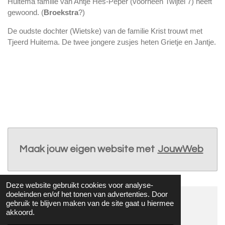
Huitema familie van Antje Hes-Peper (voorheen Twijtel 7) heeft
gewoond. (
Broekstra
?)
De oudste dochter (Wietske) van de familie Krist trouwt met
Tjeerd Huitema. De twee jongere zusjes heten Grietje en Jantje.
Maak jouw eigen website met
JouwWeb
Deze website gebruikt cookies voor analyse-
doeleinden en/of het tonen van advertenties. Door
gebruik te blijven maken van de site gaat u hiermee
© 2017 - 2026 Twijtel
akkoord.
Powered by
JouwWeb