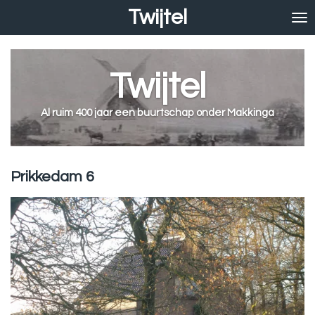
Twijtel
Ga
direct
naar
de
Twijtel
hoofdinhoud
Al ruim 400 jaar een buurtschap onder Makkinga
Prikkedam 6