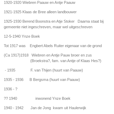
1920-1920 Wiebren Paauw en Antje Paauw
1921-1925 Klaas de Bree alleen landbouwer
1925-1930 Berend Boonstra en Atje Stoker
Daarna staat bij
gemeente niet ingeschreven, maar wel uitgeschreven
12-5-1940 Ynze Boek
Tot 1917 was
Engbert Abels Ruiter
eigenaar van de grond
(Ca 1917)1918
Wiebren en Antje Pauw
broer en zus
(
Broekstra?,
fam. van Antje of Klaas Hes?)
- 1935
F. van Thijen
(huurt van Paauw)
1935 - 1936
B Bergsma
(huurt van Paauw)
1936 - ?
??
1940 inwonend
Ynze Boek
1940 - 1942
Jan de Jong
kwam uit Haulerwijk