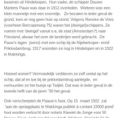
kwamen uit Hindeloopen. Hun vader, de schipper Douwe
Martens Pauw was daar in 1912 overleden. Wiebren was een
klein mannetje met een snorretje. Ze bezaten in ieder geval de
grond, toen er nog geen huis op stond. Volgens Renske de Vries
(voorheen Bercoperweg 75) waren het (dwingel)schippers. Ze
voeren met ‘dwingel’ vanuit o.a. de stad (Amsterdam?) naar
Friesland, alwaar het over de landerijen werd gebracht. De
Pauw’s lagen (eerst) met een schip bij de Nijeberkoper- en/of
Prikkedambrug. 1917 woonden ze nog in Hindelopen en in
1922
in
Makkinga.
Hoewel wonen? Vermoedelijk verbleven ze zelf veelal op het
schip, dat af en toe bij de prikkedambrug aanlegde, en
verhuurden ze het huisje op Twijtel. Dat was in ieder geval in de
tweede helft van de jaren "30 het geval.
Ook verscheepten de Paauw's hooi. Op 15 maart 1922 zal
'aan de opslagplaats te Makkinga publiek à contant 15000 pond'
hooi worden verkocht door notaris Kiewiet de Jonge voor W.