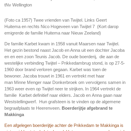
tNv Wellington
(Foto ca 1957) Twee vrienden van Twijtel. Links
Geert
Huitema
en rechts
Nico Hogeveen
van Twijtel 7 (Kort darop
emigrerde de familie Huitema naar Nieuw Zeeland)
De familie
Karbet
kwam in
1958
vanuit Maarsen naar Twijtel.
Het gezin bestond naast Jacob en Anna uit een dochter Jacoba
en en een zoon Teunis Jacob. De oude boerderij, die aan de
westelijke verbinding Twijtel – Prikkedambrug stond, is op 27-5-
1960 door brand verloren gegaan.
Karbet
was toen de
bewoner. Jacoba trouwt in 1961 en vertrekt met haar
man Minne Menger naar Donkerbroek om vervolgens samen in
1963 weer even op Twijtel neer te strijken. In
1964
vertrekt de
familie Karbet definitief naar elders. Jacob en Anna gaan naar
Weststellingwerf. Hun grafsteen is te vinden op de algemene
begraafplaats te Heerenveen.
Boerderijtje afgebrand te
Makkinga
Een afgelegen boerderijtje achter de Prikkedam te Makkinga is