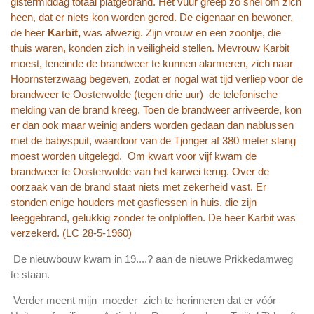
gistermiddag totaal platgebrand. Het vuur greep zo snel om zich
heen, dat er niets kon worden gered. De eigenaar en bewoner,
de heer
Karbit,
was afwezig. Zijn vrouw en een zoontje, die
thuis waren, konden zich in veiligheid stellen. Mevrouw Karbit
moest, teneinde de brandweer te kunnen alarmeren, zich naar
Hoornsterzwaag begeven, zodat er nogal wat tijd verliep voor de
brandweer te Oosterwolde (tegen drie uur) de telefonische
melding van de brand kreeg. Toen de brandweer arriveerde, kon
er dan ook maar weinig anders worden gedaan dan nablussen
met de babyspuit, waardoor van de Tjonger af
380 meter
slang
moest worden uitgelegd. Om kwart voor vijf kwam de
brandweer te Oosterwolde van het karwei terug.
Over de
oorzaak van de brand staat niets met zekerheid vast. Er
stonden enige houders met gasflessen in huis, die zijn
leeggebrand, gelukkig zonder te ontploffen.
De heer Karbit was
verzekerd.
(LC 28-5-1960)
De nieuwbouw kwam in
19....?
aan de nieuwe Prikkedamweg
te staan.
Verder meent mijn moeder zich te herinneren dat er vóór