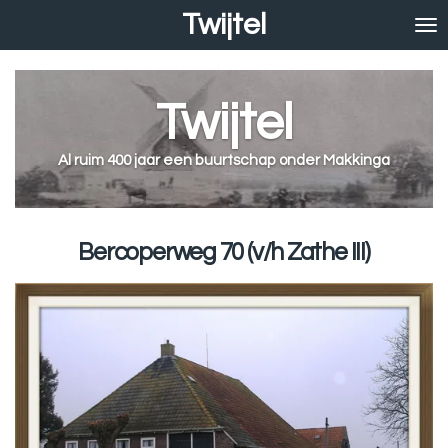
Twijtel
Ga
direct
naar
de
Twijtel
hoofdinhoud
Al ruim 400 jaar een buurtschap onder Makkinga
Bercoperweg 70 (v/h Zathe III)