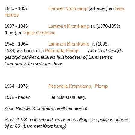
1889 - 1897
Harmen Kromkamp
(arbeider) en
Sara
Holtrop
1897 - 1945
Lammert Kromkamp
sr.
(1870-1953)
(boer)en
Trijntje Oosterloo
1945 - 1964
Lammert Kromkamp
jr.
(1898 -
1984) veehouder en
Petronella Plomp
Anne had destijds
gezorgd dat Petronella als huishoudster bij Lammert sr.
Lammert jr. trouwde met haar
1964 - 1978
Petronella Kromkamp - Plomp
1978 - heden Het huis staat leeg.
Zoon Reinder Kromkamp heeft het geerfd)
Sinds 1978 onbewoond, maar veestalling en opslag in gebruik
bij nr 68. (Lammert Kromkamp)