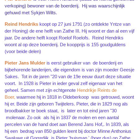
verkoping) bewoner van de boerderij. Hij was waarschijnlijk
gehuwd met Sykjen Wilts.
Reind Hendriks
koopt op 27 juni 1791 (zo ontdekte Yntze van
der Honing) de ene helft van Zathe III. Hij woont er dan al een vijf
jaar. De andere helft koopt Roelof Roelofs. Reind Hendriks
woont al op deze boerderij. De koopprijs is 155 goudguldens
(voor beide delen)
Pieter Jans Mulder
is eerst gebruiker van de boerderij en
bijbehorende landerijen, die eigendom is van zijn moeder Geesje
Sakes. Tot in de jaren "20 van de 19e eeuw duurt deze situatie
voort. In 1928 is Pieter in ieder geval zelf eigenaar van het
geheel. Samen met zijn echtgenote
Hendrikje Reints de
Boer,
waarmee hij in 1818 in Oldeberkoop was getrouwd, woont
hij er. Beide zijn geboren Twijtelers. Pieter, die in 1829 nog als
broodbakker te boek staat, is later en tot eind jaren "30
molenaar. Zo ook als hij in 1837 de molen en een aantal
percelen van de hand doet aan Berend Jans Hof,. In 1839, als
hij een bedrag van 850 gulden leent bij doctor Minne Anthonius
Swaluwe uit Gorredijk, is Pieter 'huisman ' (boer dus) op Zathe