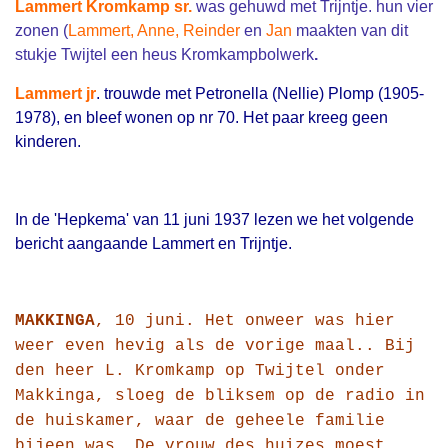
Lammert Kromkamp sr.
was gehuwd met Trijntje. hun vier
zonen (
Lammert, Anne, Reinder
en
Jan
maakten van dit
stukje Twijtel een heus Kromkampbolwerk
.
Lammert jr
. trouwde met Petronella (Nellie) Plomp (1905-
1978), en bleef wonen op nr 70. Het paar kreeg geen
kinderen.
In de 'Hepkema' van 11 juni 1937 lezen we het volgende
bericht aangaande Lammert en Trijntje.
MAKKINGA
, 10 juni. Het onweer was hier
weer even hevig als de vorige maal.. Bij
den heer L. Kromkamp op Twijtel onder
Makkinga, sloeg de bliksem op de radio in
de huiskamer, waar de geheele familie
bijeen was. De vrouw des huizes moest