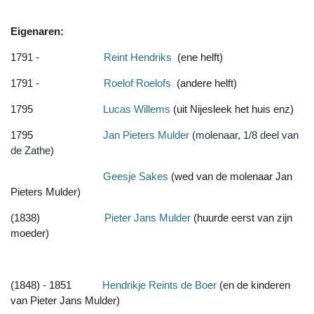
Eigenaren:
1791 -
Reint Hendriks
(ene helft)
1791 -
Roelof Roelofs
(andere helft)
1795
Lucas Willems
(uit Nijesleek het huis enz)
1795
Jan Pieters Mulder
(molenaar, 1/8 deel van
de Zathe)
Geesje Sakes
(wed van de molenaar Jan
Pieters Mulder)
(1838)
Pieter Jans Mulder
(huurde eerst van zijn
moeder)
(1848) - 1851
Hendrikje Reints de Boer
(en de kinderen
van Pieter Jans Mulder)