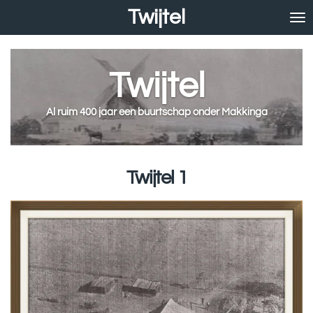
Twijtel
Ga
direct
naar
de
Twijtel
hoofdinhoud
Al ruim 400 jaar een buurtschap onder Makkinga
Twijtel 1