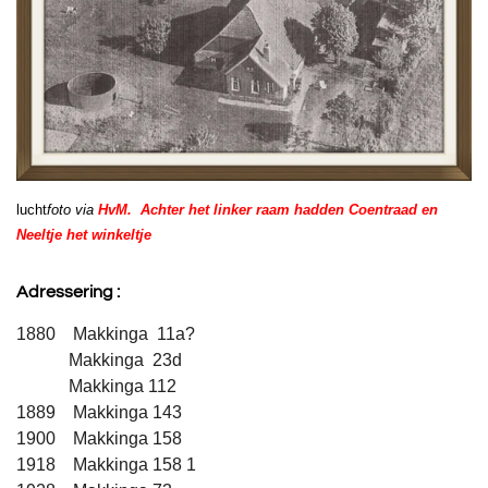
lucht
foto via
HvM. Achter het linker raam hadden Coentraad en
Neeltje het winkeltje
Adressering :
1880 Makkinga 11a?
Makkinga 23d
Makkinga 112
1889 Makkinga 143
1900 Makkinga 158
1918 Makkinga 158
1