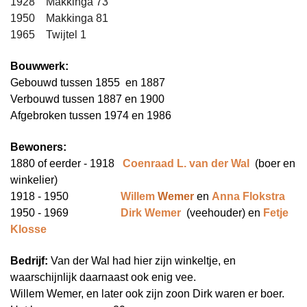
1928 Makkinga 73
1950
Makkinga 81
1965 Twijtel 1
Bouwwerk:
Gebouwd tussen 1855 en 1887
Verbouwd tussen 1887 en 1900
Afgebroken tussen 1974 en 1986
Bewoners:
1880 of eerder - 1918
Coenraad L. van der Wal
(boer en
winkelier)
1918 - 1950
Wi
llem
Wemer
en
Anna Flokstra
1950 - 1969
Dirk Wemer
(veehouder) en
Fetje
Klosse
Bedrijf:
Van der Wal had hier zijn winkeltje, en
waarschijnlijk daarnaast ook enig vee.
Willem Wemer, en later ook zijn zoon Dirk waren er boer.